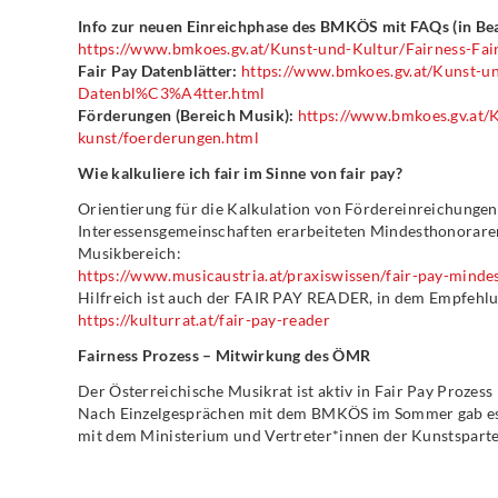
Info zur neuen Einreichphase des BMKÖS mit FAQs (in Bea
https://www.bmkoes.gv.at/Kunst-und-Kultur/Fairness-Fai
Fair Pay Datenblätter:
https://www.bmkoes.gv.at/Kunst-un
Datenbl%C3%A4tter.html
Förderungen (Bereich Musik):
https://www.bmkoes.gv.at/
kunst/foerderungen.html
Wie kalkuliere ich fair im Sinne von fair pay?
Orientierung für die Kalkulation von Fördereinreichungen 
Interessensgemeinschaften erarbeiteten Mindesthonorar
Musikbereich:
https://www.musicaustria.at/praxiswissen/fair-pay-mind
Hilfreich ist auch der FAIR PAY READER, in dem Empfehlun
https://kulturrat.at/fair-pay-reader
Fairness Prozess – Mitwirkung des ÖMR
Der Österreichische Musikrat ist aktiv in Fair Pay Prozes
Nach Einzelgesprächen mit dem BMKÖS im Sommer gab es
mit dem Ministerium und Vertreter*innen der Kunstspart