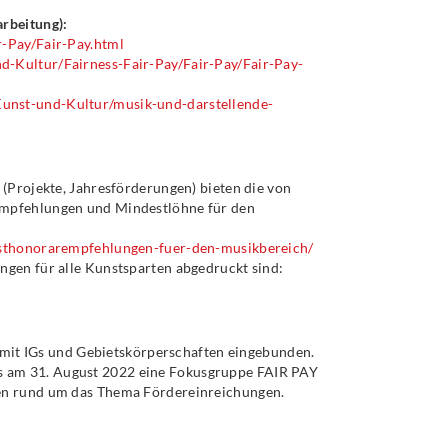
rbeitung):
r-Pay/Fair-Pay.html
d-Kultur/Fairness-Fair-Pay/Fair-Pay/Fair-Pay-
Kunst-und-Kultur/musik-und-darstellende-
(Projekte, Jahresförderungen) bieten die von
empfehlungen und Mindestlöhne für den
esthonorarempfehlungen-fuer-den-musikbereich/
gen für alle Kunstsparten abgedruckt sind:
s mit IGs und Gebietskörperschaften eingebunden.
 am 31. August 2022 eine Fokusgruppe FAIR PAY
en rund um das Thema Fördereinreichungen.