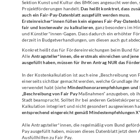
Sektion Kunst und Kultur des BMKoes angesucht werden, s
Projektförderungen handelt.
Das heißt konktret, dass zu
auch ein Fair-Pay-Datenblatt ausgefüllt werden muss.
Ersteinreicher*innen füllen kein eigenes Fair-Pay-Datenbla
fair und kostenwahr zu kalkulieren
, ganz besonders im Hi
und Künstler*innen-Gagen. Dass dadurch ein erhöhter Förd
derzeit in Budgetverhandlungen, um diesen auch gut abde
Konkret heißt das für Fördereinreichungen beim Bund für
Alle
Antragsteller*innen, die erstmals einreichen und jene
ausgefüllt haben, müssen für ihren Antrag NUR das Förde
In der Kostenkalkulation ist auch eine „Beschreibung von
einerseits sichtbar gemacht werden, welche Grundlage ih
verwendet habt (siehe
Mindesthonorarempfehlungen und 
„Beschreibung von Fair Pay
Maßnahmen“ anzugeben, ob ihr 
Stadt beansprucht. Solltet ihr bei anderen Gebietskörpersc
Kalkulation integriert und nicht gesondert ausgewiesen ha
entsprechend eingereicht gemäß Mindestempfehlungen X
Alle Antragsteller*innen, die regelmäßig vom Bund geförd
Pay ausgefüllt haben, müssen dieses Datenblatt jetzt dem A
Ausfüllhilfen zu Fair Pay.