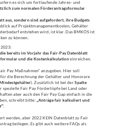
ofern es sich um fortlaufende Jahres- und
sätzlich zum normalen Förderantragsformular
tt aus, sondern sind aufgefordert, ihre Budgets
nblick auf Projektmanagementkosten, Gehälter
erbedarf entstehen wird, ist klar. Das BMKÖS ist
cken zu können.
 2023:
 die bereits im Vorjahr das Fair-Pay Datenblatt
rformular und die Kostenkalkulation
einreichen.
 Fair Pay Maßnahmen“ anzugeben. Hier soll
r für die Berechnung der Gehälter und Honorare
Mindestgehälter
). Zusätzlich ist bei der
Spalte
spezielle Fair Pay Fördertöpfe bei Land oder
haften aber auch den Fair Pay Gap einfach in die
ben, schreibt bitte:
„Anträge fair kalkuliert und
Y“
.
ert werden, aber 2022 KEIN Datenblatt zu Fair
ntrag beilegen. Es gibt auch weitere FAQs als