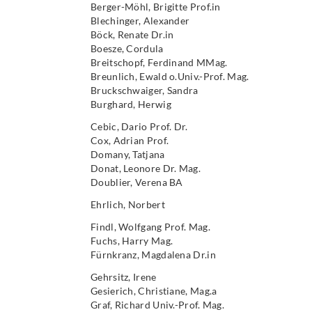
Berger-Möhl, Brigitte Prof.in
Blechinger, Alexander
Böck, Renate Dr.in
Boesze, Cordula
Breitschopf, Ferdinand MMag.
Breunlich, Ewald o.Univ.-Prof. Mag.
Bruckschwaiger, Sandra
Burghard, Herwig
Cebic, Dario Prof. Dr.
Cox, Adrian Prof.
Domany, Tatjana
Donat, Leonore Dr. Mag.
Doublier, Verena BA
Ehrlich, Norbert
Findl, Wolfgang Prof. Mag.
Fuchs, Harry Mag.
Fürnkranz, Magdalena Dr.in
Gehrsitz, Irene
Gesierich, Christiane, Mag.a
Graf, Richard Univ.-Prof. Mag.