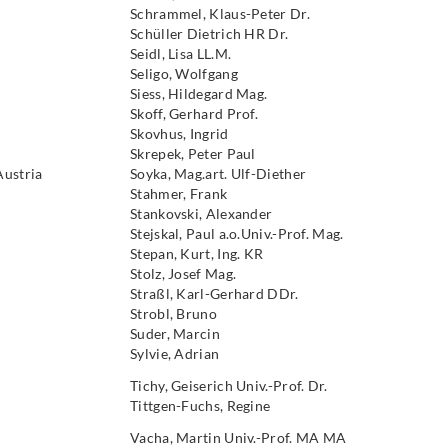
Schrammel, Klaus-Peter Dr.
Schüller Dietrich HR Dr.
Seidl, Lisa LL.M.
Seligo, Wolfgang
Siess, Hildegard Mag.
Skoff, Gerhard Prof.
Skovhus, Ingrid
Skrepek, Peter Paul
Austria
Soyka, Mag.art. Ulf-Diether
Stahmer, Frank
Stankovski, Alexander
Stejskal, Paul a.o.Univ.-Prof. Mag.
Stepan, Kurt, Ing. KR
Stolz, Josef Mag.
Straßl, Karl-Gerhard DDr.
Strobl, Bruno
Suder, Marcin
Sylvie, Adrian
Tichy, Geiserich Univ.-Prof. Dr.
Tittgen-Fuchs, Regine
Vacha, Martin Univ.-Prof. MA MA