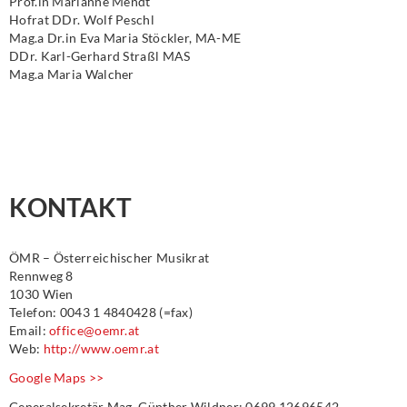
Prof.in Marianne Mendt
Hofrat DDr. Wolf Peschl
Mag.a Dr.in Eva Maria Stöckler, MA-ME
DDr. Karl-Gerhard Straßl MAS
Mag.a Maria Walcher
KONTAKT
ÖMR – Österreichischer Musikrat
Rennweg 8
1030 Wien
Telefon: 0043 1 4840428 (=fax)
Email:
office@oemr.at
Web:
http://www.oemr.at
Google Maps >>
Generalsekretär Mag. Günther Wildner: 0699 12696542