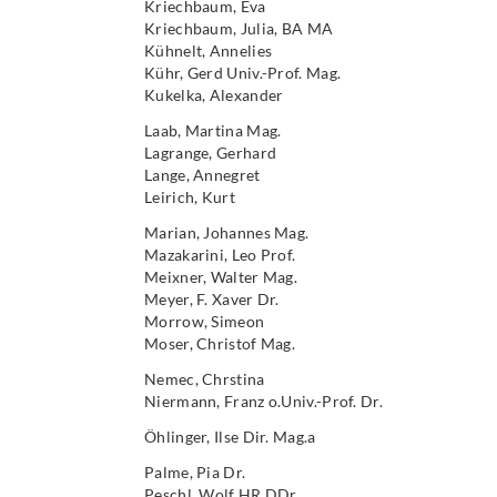
Kriechbaum, Eva
Kriechbaum, Julia, BA MA
Kühnelt, Annelies
Kühr, Gerd Univ.-Prof. Mag.
Kukelka, Alexander
Laab, Martina Mag.
Lagrange, Gerhard
Lange, Annegret
Leirich, Kurt
Marian, Johannes Mag.
Mazakarini, Leo Prof.
Meixner, Walter Mag.
Meyer, F. Xaver Dr.
Morrow, Simeon
Moser, Christof Mag.
Nemec, Chrstina
Niermann, Franz o.Univ.-Prof. Dr.
Öhlinger, Ilse Dir. Mag.a
Palme, Pia Dr.
Peschl, Wolf HR DDr.