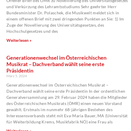
Offener Brief des ÖMR zu Novellierung des Universitätsgesetzes
und Verkürzung des Lehramtsstudiums Sehr geehrter Herr
Bundesminister Dr. Polaschek, die Musikwelt meldet sich in
einem offenen Brief mit zwei dringenden Punkten an Sie: 1) Im
Zuge der Novellierung des Universitätsgesetzes, des
Hochschulgesetzes und des
Weiterlesen »
Generationenwechsel im Österreichischen
Musikrat – Dachverband wählt seine erste
Präsidentin
März 5, 2024
Generationenwechsel im Österreichischen Musikrat –
Dachverband wählt seine erste Präsidentin In der ordentlichen
Generalversammlung am 29. Februar 2024 haben die Mitglieder
des Österreichischen Musikrats (ÖMR) einen neuen Vorstand
gewählt. Erstmals im nunmehr 68-jährigen Bestehen des
Interessensverbands steht mit Eva-Maria Bauer, MA (Universität
für Weiterbildung Krems, Musikfabrik NÖ) eine Frau als
Weiterlesen »