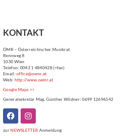
KONTAKT
ÖMR – Österreichischer Musikrat
Rennweg 8
1030 Wien
Telefon: 0043 1 4840428 (=fax)
Email:
office@oemr.at
Web:
http://www.oemr.at
Google Maps >>
Generalsekretär Mag. Günther Wildner: 0699 12696542
zur
NEWSLETTER
Anmeldung