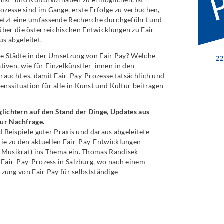
zesse sind im Gange, erste Erfolge zu verbuchen,
letzt eine umfassende Recherche durchgeführt und
über die österreichischen Entwicklungen zu Fair
s abgeleitet.
ie Städte in der Umsetzung von Fair Pay? Welche
ativen, wie für Einzelkünstler_innen in den
raucht es, damit Fair-Pay-Prozesse tatsächlich und
nssituation für alle in Kunst und Kultur beitragen
glichtern auf den Stand der Dinge, Updates aus
zur Nachfrage.
d Beispiele guter Praxis und daraus abgeleitete
ie zu den aktuellen Fair-Pay-Entwicklungen
r Musikrat) ins Thema ein. Thomas Randisek
n Fair-Pay-Prozess in Salzburg, wo nach einem
etzung von Fair Pay für selbstständige