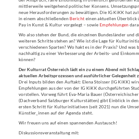
mittlerweile weitgehend politischer Konsens. Umsetzungspro
neue Herausforderungen zu bewältigen. Die IG KiKK hat zu
in einem abschließenden
Bericht
einen aktuellen Überblick 
Pay in Kunst & Kultur vorgelegt – sowie
Empfehlungen
darau
Wo also stehen der Bund, die einzelnen Bundesländer und d
weiteren Schritte stehen an? Wie ist die Lage für Kulturiniti
verschiedenen Sparten? Wo hakt es in der Praxis? Und was b
nachhaltig zu einer Verbesserung der Arbeits- und Einkomme
können?
Der Kulturrat Österreich lädt ein zu einem Abend mit Schla
aktuellen Arbeitsprozessen und ausführlicher Gelegenheit 
Drei Inputs bilden den Auftakt: Elena Stoisser (IG KiKK) wir
Empfehlungen aus der von der IG KiKK durchgeführten Stud
vorstellen. Vorweg führt Eva-Maria Bauer (Österreichische
(Dachverband Salzburger Kulturstätten) gibt Einblick in de
ersten Schritt für Kulturinitiativen (seit 2021) nun die Ums
Künstler_innen auf der Agenda steht.
Wir freuen uns auf einen spannenden Austausch!
Diskussionsveranstaltung mit: