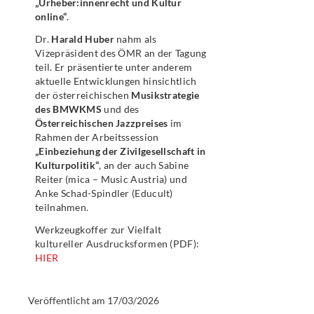
„Urheber:innenrecht und Kultur
online“
.
Dr.
Harald Huber
nahm als
Vizepräsident des ÖMR an der Tagung
teil. Er präsentierte unter anderem
aktuelle Entwicklungen hinsichtlich
der österreichischen
Musikstrategie
des BMWKMS
und des
Österreichischen Jazzpreises
im
Rahmen der Arbeitssession
„Einbeziehung der Zivilgesellschaft in
Kulturpolitik“
, an der auch Sabine
Reiter (mica – Music Austria) und
Anke Schad-Spindler (Educult)
teilnahmen.
Werkzeugkoffer zur Vielfalt
kultureller Ausdrucksformen (PDF):
HIER
Veröffentlicht am
17/03/2026