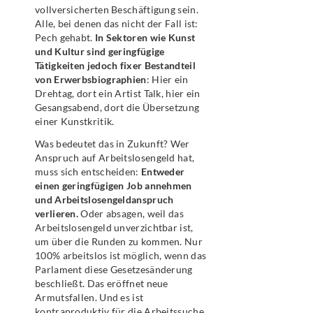
vollversicherten Beschäftigung sein.
Alle, bei denen das nicht der Fall ist:
Pech gehabt.
In Sektoren wie Kunst
und Kultur sind geringfügige
Tätigkeiten jedoch fixer Bestandteil
von Erwerbsbiographien
: Hier ein
Drehtag, dort ein Artist Talk, hier ein
Gesangsabend, dort die Übersetzung
einer Kunstkritik.
Was bedeutet das in Zukunft? Wer
Anspruch auf Arbeitslosengeld hat,
muss sich entscheiden:
Entweder
einen geringfügigen Job annehmen
und Arbeitslosengeldanspruch
verlieren.
Oder absagen, weil das
Arbeitslosengeld unverzichtbar ist,
um über die Runden zu kommen. Nur
100% arbeitslos ist möglich, wenn das
Parlament diese Gesetzesänderung
beschließt. Das eröffnet neue
Armutsfallen. Und es ist
kontraproduktiv für die Arbeitssuche