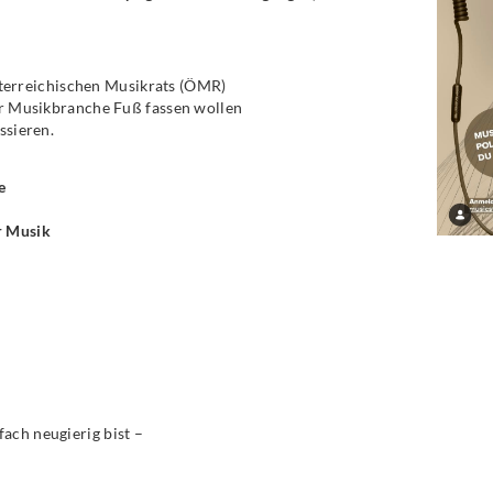
terreichischen Musikrats (ÖMR)
der Musikbranche Fuß fassen wollen
ssieren.
e
r Musik
ach neugierig bist –