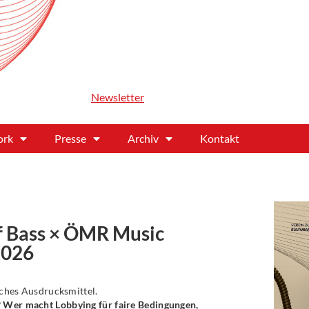
Newsletter
ork
Presse
Archiv
Kontakt
f Bass × ÖMR Music
2026
isches Ausdrucksmittel.
? Wer macht Lobbying für faire Bedingungen,