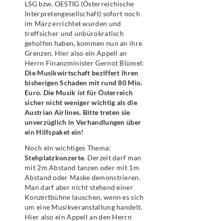
LSG bzw. OESTIG (Österreichische
Interpretengesellschaft) sofort noch
im März errichtet wurden und
treffsicher und unbürokratisch
geholfen haben, kommen nun an ihre
Grenzen. Hier also ein Appell an
Herrn Finanzminister Gernot Blümel:
Die Musikwirtschaft beziffert ihren
bisherigen Schaden mit rund 80 Mio.
Euro. Die Musik ist für Österreich
sicher nicht weniger wichtig als die
Austrian Airlines. Bitte treten sie
unverzüglich in Verhandlungen über
ein Hilfspaket ein!
Noch ein wichtiges Thema:
Stehplatzkonzerte
. Derzeit darf man
mit 2m Abstand tanzen oder mit 1m
Abstand oder Maske demonstrieren.
Man darf aber nicht stehend einer
Konzertbühne lauschen, wenn es sich
um eine Musikveranstaltung handelt.
Hier also ein Appell an den Herrn