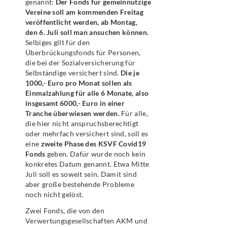
genannt:
Der Fonds für gemeinnützige
Vereine soll am kommenden Freitag
veröffentlicht werden, ab Montag,
den 6. Juli soll man ansuchen können.
Selbiges gilt für den
Überbrückungsfonds für Personen,
die bei der Sozialversicherung für
Selbständige versichert sind.
Die je
1000,- Euro pro Monat sollen als
Einmalzahlung für alle 6 Monate, also
insgesamt 6000,- Euro in einer
Tranche überwiesen werden.
Für alle,
die hier nicht anspruchsberechtigt
oder mehrfach versichert sind, soll es
eine
zweite Phase des KSVF Covid19
Fonds
geben. Dafür wurde noch kein
konkretes Datum genannt. Etwa Mitte
Juli soll es soweit sein. Damit sind
aber große bestehende Probleme
noch nicht gelöst.
Zwei Fonds, die von den
Verwertungsgesellschaften AKM und