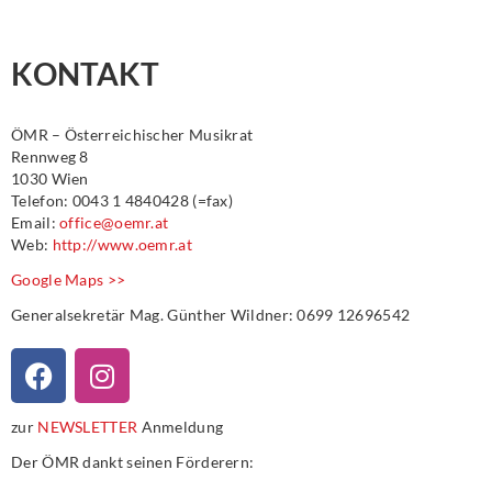
KONTAKT
ÖMR – Österreichischer Musikrat
Rennweg 8
1030 Wien
Telefon: 0043 1 4840428 (=fax)
Email:
office@oemr.at
Web:
http://www.oemr.at
Google Maps >>
Generalsekretär Mag. Günther Wildner: 0699 12696542
zur
NEWSLETTER
Anmeldung
Der ÖMR dankt seinen Förderern: