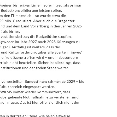
einer bisherigen Linie insofern treu, als primär
 Budgetkonsolidierung leisten sollen.
lem den Filmbereich – so wurde etwa die
55 Mio. € reduziert. Aber auch die Bregenzer
Bund und dem Land Vorarlberg in den Jahren 2025
 als bisher.
vestitionsbeitrag die Budgetlücke stopfen.
hlag weder im Jahr 2027 noch 2028 Kürzungen zu
gen). Auffällig ist weiters, dass der
 und Kulturförderung „über alle Sparten hinweg“
die freie Szene treffen wird – und insbesondere
als nicht beurteilen. Sicher ist allerdings, dass
nstitutionen und der freien Szene weiter
 vorgestellten
Bundesfinanzrahmen ab 2029
– bis
Kulturbereich eingespart werden.
MWKMS immer wieder kommuniziert, dass
orübergehende Notmaßnahme zu verstehen sind,
en müsse. Das ist hier offensichtlich nicht der
ven in der freien Szene, wie beispielsweise