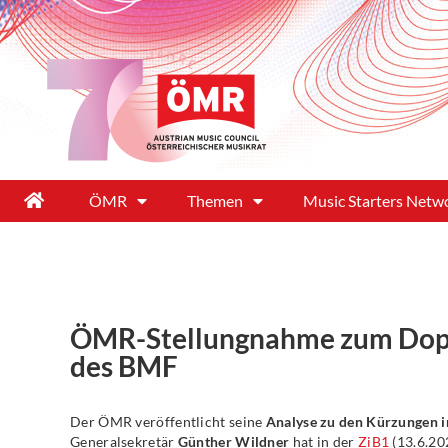
ÖMR
Themen
Music Starters Netw
ÖMR-Stellungnahme zum Dop
des BMF
Der ÖMR veröffentlicht seine
Analyse zu den Kürzungen 
Generalsekretär
Günther Wildner
hat in der
ZiB1
(13.6.20