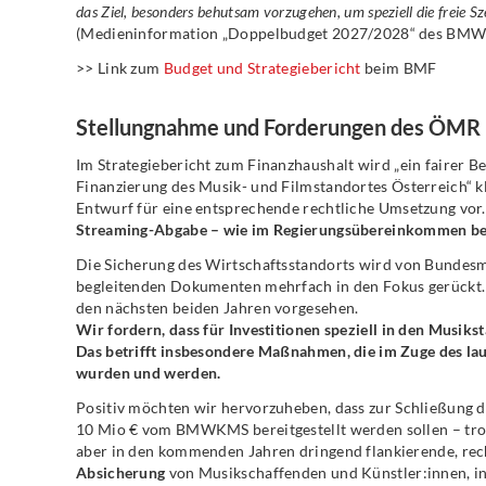
das Ziel, besonders behutsam vorzugehen, um speziell die freie Sz
(Medieninformation „Doppelbudget 2027/2028“ des BMWK
>> Link zum
Budget und Strategiebericht
beim BMF
Stellungnahme und Forderungen des ÖMR
Im Strategiebericht zum Finanzhaushalt wird „ein fairer B
Finanzierung des Musik- und Filmstandortes Österreich“ klar
Entwurf für eine entsprechende rechtliche Umsetzung vor
Streaming-Abgabe – wie im Regierungsübereinkommen bes
Die Sicherung des Wirtschaftsstandorts wird von Bundes
begleitenden Dokumenten mehrfach in den Fokus gerückt. 
den nächsten beiden Jahren vorgesehen.
Wir fordern, dass für Investitionen speziell in den Musiks
Das betrifft insbesondere Maßnahmen, die im Zuge des la
wurden und werden.
Positiv möchten wir hervorzuheben, dass zur Schließung 
10 Mio € vom BMWKMS bereitgestellt werden sollen – trot
aber in den kommenden Jahren dringend flankierende, rec
Absicherung
von Musikschaffenden und Künstler:innen, in