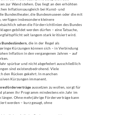
cken zur Wand stehen. Das liegt an den erhöhten
hen Inflationsausgleich bei Kunst- und
die Bundestheater, die Bundesmuseen oder die mit
, verfügen insbesondere kleinere
atsächlich sehen die Förderrichtlinien des Bundes
klagen gebildet werden dürfen – eine Tatsache,
faltspflicht seit langem stark kritisiert wird.
n Bundesländern
, die in der Regel als
 geringe Kürzungen können sich – in Verbindung
ohen Inflation in den vergangenen Jahren – auf
irken.
 Jahr spürbar und nicht abgefedert ausschließlich
ungen sind existenzbedrohend. Viele
ch den Rücken gekehrt. In manchen
massiven Kürzungen immanent.
resförderverträge
aussetzen zu wollen, sorgt für
und planen ihr Programm mindestens ein Jahr im
h länger. Ohne mehrjährige Förderverträge kann
iert werden – kurz gesagt, ohne