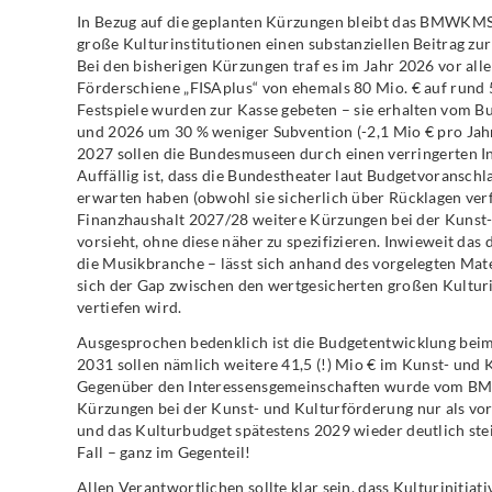
In Bezug auf die geplanten Kürzungen bleibt das BMWKMS s
große Kulturinstitutionen einen substanziellen Beitrag zur
Bei den bisherigen Kürzungen traf es im Jahr 2026 vor al
Förderschiene „FISAplus“ von ehemals 80 Mio. € auf rund 
Festspiele wurden zur Kasse gebeten – sie erhalten vom 
und 2026 um 30 % weniger Subvention (-2,1 Mio € pro Jahr)
2027 sollen die Bundesmuseen durch einen verringerten In
Auffällig ist, dass die Bundestheater laut Budgetvoransc
erwarten haben (obwohl sie sicherlich über Rücklagen verfü
Finanzhaushalt 2027/28 weitere Kürzungen bei der Kunst-
vorsieht, ohne diese näher zu spezifizieren. Inwieweit das 
die Musikbranche – lässt sich anhand des vorgelegten Materi
sich der Gap zwischen den wertgesicherten großen Kulturi
vertiefen wird.
Ausgesprochen bedenklich ist die Budgetentwicklung beim
2031 sollen nämlich weitere 41,5 (!) Mio € im Kunst- und 
Gegenüber den Interessensgemeinschaften wurde vom B
Kürzungen bei der Kunst- und Kulturförderung nur als v
und das Kulturbudget spätestens 2029 wieder deutlich steig
Fall – ganz im Gegenteil!
Allen Verantwortlichen sollte klar sein, dass Kulturinitiati