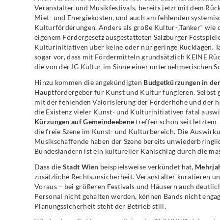
Veranstalter und Musikfestivals, bereits jetzt mit dem Rü
Miet- und Energiekosten, und auch am fehlenden systemisc
Kulturförderungen. Anders als große Kultur-„Tanker“ wie 
eigenem Fördergesetz ausgestatteten Salzburger Festspiele
Kulturinitiativen über keine oder nur geringe Rücklagen. T
sogar vor, dass mit Fördermitteln grundsätzlich KEINE Rüc
die von der IG Kultur im Sinne einer unternehmerischen Sorg
Hinzu kommen die angekündigten
Budgetkürzungen in de
Hauptfördergeber für Kunst und Kultur fungieren. Selbst
mit der fehlenden Valorisierung der Förderhöhe und der h
die Existenz vieler Kunst- und Kulturinitiativen fatal ausw
Kürzungen auf Gemeindeebene
treffen schon seit letztem
die freie Szene im Kunst- und Kulturbereich. Die Auswirk
Musikschaffende haben der Szene bereits unwiederbringli
Bundesländern ist ein kultureller Kahlschlag durch die 
Dass die
Stadt Wien
beispielsweise verkündet hat,
Mehrjah
zusätzliche Rechtsunsicherheit. Veranstalter kuratieren 
Voraus – bei größeren Festivals und Häusern auch deutlic
Personal nicht gehalten werden, können Bands nicht engag
Planungssicherheit steht der Betrieb still.