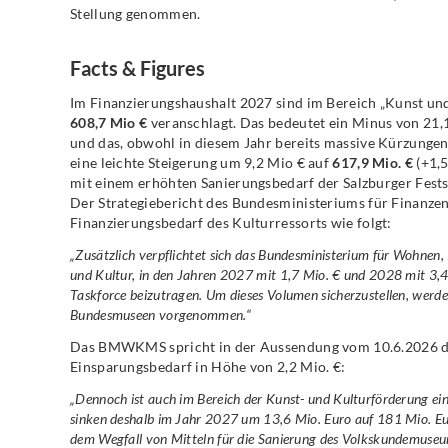
Stellung genommen.
Facts & Figures
Im Finanzierungshaushalt 2027 sind im Bereich „Kunst un
608,7 Mio €
veranschlagt. Das bedeutet ein Minus von 21,
und das, obwohl in diesem Jahr bereits massive Kürzung
eine leichte Steigerung um 9,2 Mio € auf
617,9 Mio. €
(+1,5
mit einem erhöhten Sanierungsbedarf der Salzburger Fest
Der Strategiebericht des Bundesministeriums für Finanzen
Finanzierungsbedarf des Kulturressorts wie folgt:
„Zusätzlich verpflichtet sich das Bundesministerium für Wohnen,
und Kultur, in den Jahren 2027 mit 1,7 Mio. € und 2028 mit 3,4
Taskforce beizutragen. Um dieses Volumen sicherzustellen, werde
Bundesmuseen vorgenommen.“
Das BMWKMS spricht in der Aussendung vom 10.6.2026 da
Einsparungsbedarf in Höhe von 2,2 Mio. €:
„Dennoch ist auch im Bereich der Kunst- und Kulturförderung ein
sinken deshalb im Jahr 2027 um 13,6 Mio. Euro auf 181 Mio. Eur
dem Wegfall von Mitteln für die Sanierung des Volkskundemuseums