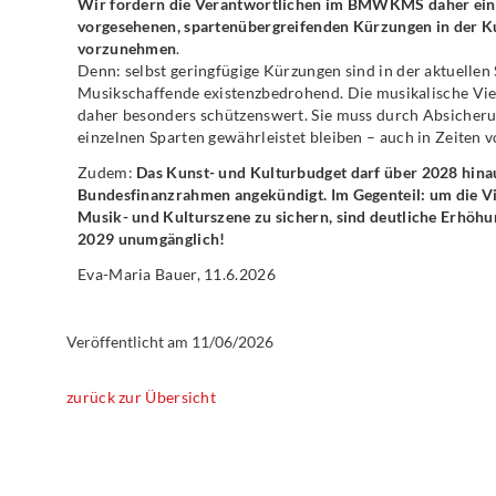
Wir fordern die Verantwortlichen im BMWKMS daher eindr
vorgesehenen, spartenübergreifenden Kürzungen in der Ku
vorzunehmen
.
Denn: selbst geringfügige Kürzungen sind in der aktuellen S
Musikschaffende existenzbedrohend. Die musikalische Viel
daher besonders schützenswert. Sie muss durch Absicheru
einzelnen Sparten gewährleistet bleiben – auch in Zeiten 
Zudem:
Das Kunst- und Kulturbudget darf über 2028 hinau
Bundesfinanzrahmen angekündigt. Im Gegenteil: um die Vie
Musik- und Kulturszene zu sichern, sind deutliche Erhöhun
2029 unumgänglich!
Eva-Maria Bauer, 11.6.2026
Veröffentlicht am
11/06/2026
zurück zur Übersicht