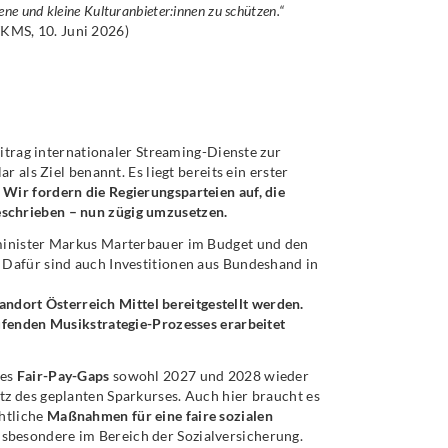
ene und kleine Kulturanbieter:innen zu schützen.“
MS, 10. Juni 2026)
eitrag internationaler Streaming-Dienste zur
 als Ziel benannt. Es liegt bereits ein erster
.
Wir fordern die Regierungsparteien auf, die
chrieben – nun zügig umzusetzen.
minister Markus Marterbauer im Budget und den
Dafür sind auch Investitionen aus Bundeshand in
tandort Österreich Mittel bereitgestellt werden.
ufenden Musikstrategie-Prozesses erarbeitet
des
Fair-Pay-Gaps
sowohl 2027 und 2028 wieder
z des geplanten Sparkurses. Auch hier braucht es
htliche
Maßnahmen für eine faire sozialen
sbesondere im Bereich der Sozialversicherung.